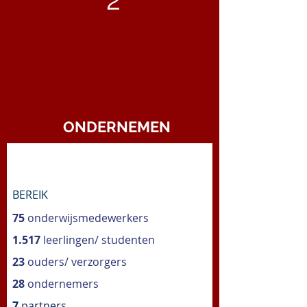
ONDERNEMEN
BEREIK
75
onderwijsmedewerkers
1.517
leerlingen/ studenten
23
ouders/ verzorgers
28
ondernemers
7
partners