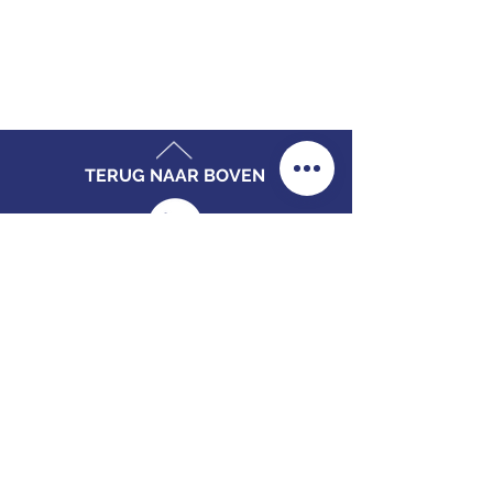
TERUG NAAR BOVEN
CONTACTGEGEVENS
Pastorielaan 4,
9901 CE Appingedam
(Bezoek)
Postbus 173.
9930 AD. Delfzijl
(Post)
+31 6 48 42 68 76