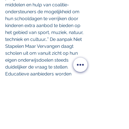
middelen en hulp van coalitie-
ondersteuners de mogelijkheid om 
hun schooldagen te verrijken door 
kinderen extra aanbod te bieden op 
het gebied van sport, muziek, natuur, 
techniek en cultuur…” De aanpak Niet 
Stapelen Maar Vervangen daagt 
scholen uit om vanuit zicht op hun 
eigen onderwijsdoelen steeds 
duidelijker de vraag te stellen. 
Educatieve aanbieders worden 
gevraagd hierop aan te sluiten en 
gemeenten om de dialoog tussen 
scholen en educatieve organisaties te 
faciliteren. Projectleider Antoinette 
Heijink: “Zo bouwen we samen aan 
een sterk leerecosysteem met de 
regio als klaslokaal. De aanpak Niet 