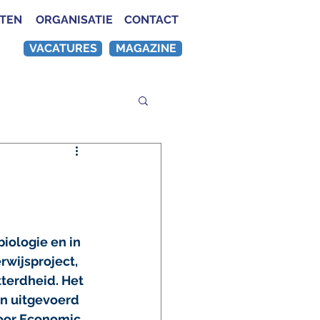
ATEN
ORGANISATIE
CONTACT
VACATURES
MAGAZINE
iologie en in 
wijsproject, 
terdheid. Het 
n uitgevoerd 
door Economic 