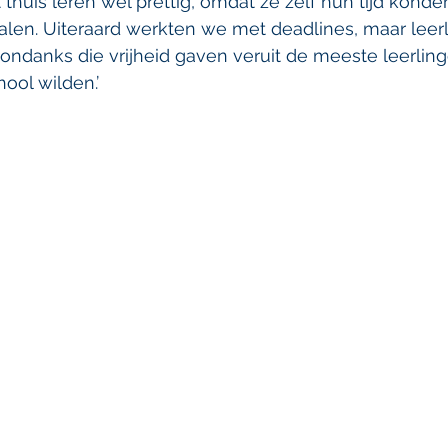
 thuis leren wel prettig, omdat ze zelf hun tijd konde
en. Uiteraard werkten we met deadlines, maar leer
 ondanks die vrijheid gaven veruit de meeste leerling
ool wilden.’ 