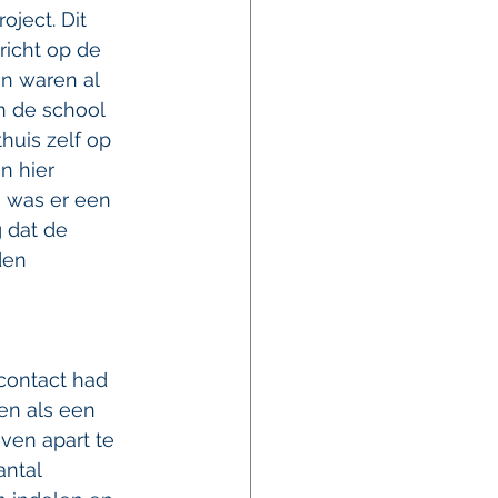
oject. Dit 
icht op de 
n waren al 
n de school 
uis zelf op 
n hier 
o was er een 
 dat de 
den 
contact had 
en als een 
even apart te 
ntal 