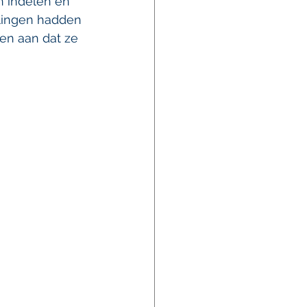
n indelen en 
lingen hadden 
en aan dat ze 