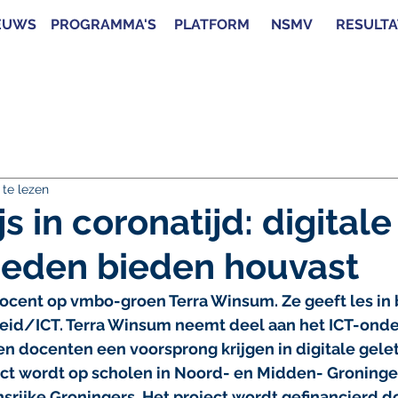
EUWS
PROGRAMMA'S
PLATFORM
NSMV
RESULT
te lezen
 in coronatijd: digitale
heden bieden houvast
ocent op vmbo-groen Terra Winsum. Ze geeft les in b
heid/ICT. Terra Winsum neemt deel aan het ICT-onder
en docenten een voorsprong krijgen in digitale gelet
ct wordt op scholen in Noord- en Midden- Groninge
nsrijke Groningers. Het project wordt gefinancierd 