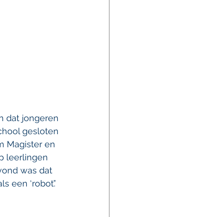
n dat jongeren 
school gesloten 
m Magister en 
 leerlingen 
 vond was dat 
 een ‘robot’.’ 