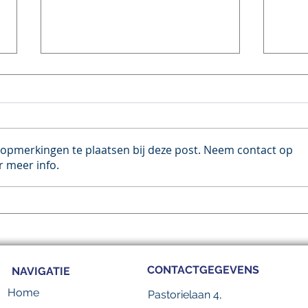
 opmerkingen te plaatsen bij deze post. Neem contact op
 meer info.
14 leerlingen presenteren
📣 3
hun SuperIDee voor Everts
van 
Lokaal tijdens het
Admi
Eindevent van Expeditie
onde
SuperIDee in de Eemstuin
Proj
Werk
CONTACTGEGEVENS
NAVIGATIE
Proj
Reg
Home
Pastorielaan 4,