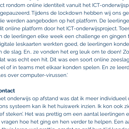
t rondom online identiteit vanuit het ICT-onderwijspr
gepauzeerd. Tijdens de lockdown hebben wij ons ger
die werden aangeboden op het platform. De leerlinge
 online platform door het ICT-onderwijsproject. Toe
 de leerlingen elke week een challenge en gingen th
igitale leskaarten werkten goed, de leerlingen konde
 de slag. En.. ze vonden het erg leuk om te doen! Z
dat was echt een hit. Dit was een soort online zeeslag
eel of in teams met elkaar konden spelen. En ze leer
es over computer-virussen.’
ontact
et onderwijs op afstand was dat ik meer individueel 
 ons systeem kan ik het huiswerk inzien. Ik kon ook zi
ef steken’. Het was prettig om een aantal leerlingen 
 vragen hoe het ging en hen verder te helpen. Een aa