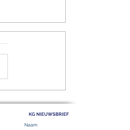
 interessante vacatures
Kansrijke Groningers:
nistratief Programma-
rsteuner,
ectleider/ Voorzitter
groep ICT en
KG NIEUWSBRIEF
ectleider Onderwijs &
io