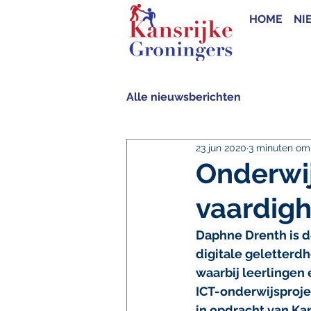
HOME
NI
Alle nieuwsberichten
23 jun 2020
3 minuten om 
Onderwijs
vaardig
Daphne Drenth is d
digitale geletterd
waarbij leerlingen 
ICT-onderwijsproje
in opdracht van Ka