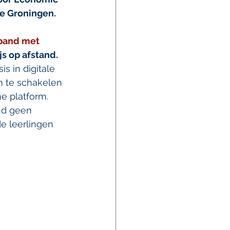
e Groningen.
rband met 
s op afstand. 
s in digitale 
m te schakelen 
e platform. 
nd geen 
e leerlingen 