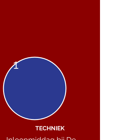
1
TECHNIEK
Inloopmiddag bij De