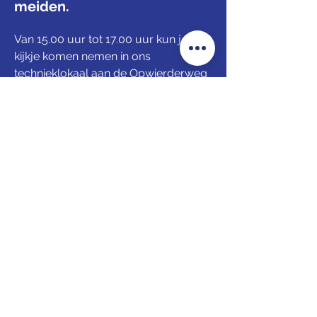
meiden.
Van 15.00 uur tot 17.00 uur kun je een 
kijkje komen nemen in ons 
technieklokaal aan de Opwierderweg 
2 in Appingedam en meedoen aan 
allerlei leuke kleine activiteiten 
bijvoorbeeld op het gebied van hout, 
elektronica en LEGO. Zo krijg je een 
indruk van wat je bij De Jonge 
Onderzoekers kunt doen en leren.
Vind je het spannend om alleen te 
komen? Neem een vriendje of 
vriendinnetje mee. Of je ouders, opa, 
oma of oppas.
Voor de inloopmiddag hoef je je 
vooraf niet aan te te melden.