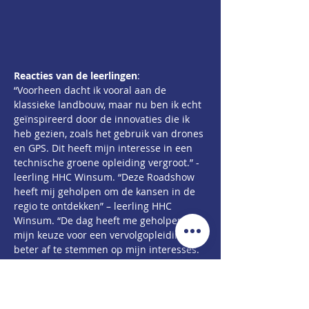
Reacties van de leerlingen
:
“Voorheen dacht ik vooral aan de 
klassieke landbouw, maar nu ben ik echt 
geïnspireerd door de innovaties die ik 
heb gezien, zoals het gebruik van drones 
en GPS. Dit heeft mijn interesse in een 
technische groene opleiding vergroot.” - 
leerling HHC Winsum. “Deze Roadshow 
heeft mij geholpen om de kansen in de 
regio te ontdekken” – leerling HHC 
Winsum. “De dag heeft me geholpen om 
mijn keuze voor een vervolgopleiding 
beter af te stemmen op mijn interesses. 
Ik had altijd al interesse in de natuur, 
maar nu zie ik dat er zoveel 
verschillende richtingen zijn, van 
techniek tot duurzaam ondernemen. Ik 