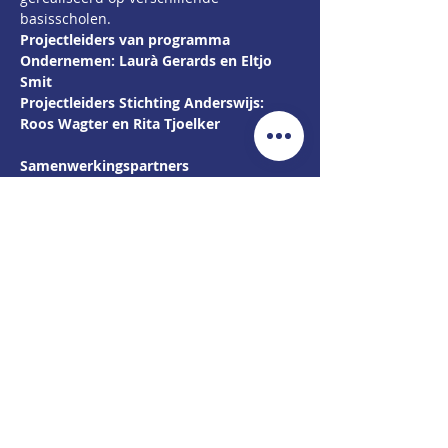
basisscholen.
Projectleiders van programma 
Ondernemen: Laurà Gerards en Eltjo 
Smit
Projectleiders Stichting Anderswijs: 
Roos Wagter en Rita Tjoelker
Samenwerkingspartners
Kansrijke Groningers werkt o.a. samen 
met: Basicly, Stichting De Jonge 
Onderzoekers, Jong Ondernemen, 
VRROOM Ultimate VR Experiences, 
Skillsbooster.nl
, Gelijke Kansen Alliantie, 
Petje Af Eemsdelta, IMC Weekendschool 
(ToekomstExpeditie), Aanpak Niet 
stapelen maar vervangen, Tijd voor 
Toekomst en Vakland Het Hogeland.
De samenwerking tussen onderwijs en 
regio wordt georganiseerd vanuit het 
Coördinatiepunt Onderwijs en regio. 
Bekijk nu de nieuwe website: 