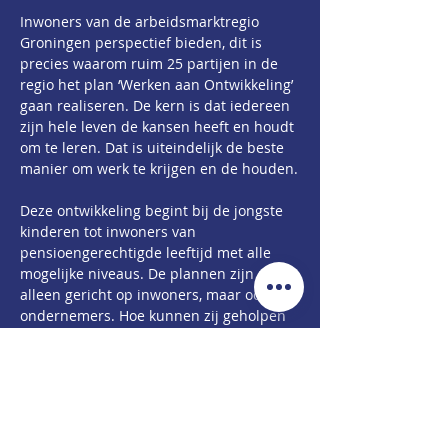
Inwoners van de arbeidsmarktregio 
Groningen perspectief bieden, dit is 
precies waarom ruim 25 partijen in de 
regio het plan ‘Werken aan Ontwikkeling’ 
gaan realiseren. De kern is dat iedereen 
zijn hele leven de kansen heeft en houdt 
om te leren. Dat is uiteindelijk de beste 
manier om werk te krijgen en de houden.
Deze ontwikkeling begint bij de jongste 
kinderen tot inwoners van 
pensioengerechtigde leeftijd met alle 
mogelijke niveaus. De plannen zijn niet 
alleen gericht op inwoners, maar ook op 
ondernemers. Hoe kunnen zij geholpen 
worden om een bijdrage te leveren aan 
de ontwikkeling van hun eigen en 
toekomstige medewerkers? Daarnaast 
worden er nieuwe verbindingen gelegd 
tussen verschillende organisaties, 
waardoor het voor inwoners 