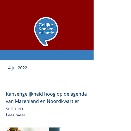
14 jul 2022
Kansen creëren als
gezamenlijke ambitie
Kansengelijkheid hoog op de agenda
van Marenland en Noordkwartier
scholen
Lees meer...