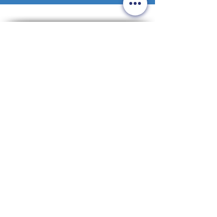
EEMSDELTA
CONTACTGEGEVENS
Pastorielaan 4,
9901 CE Appingedam
(Bezoek)
Postbus 173.
9930 AD. Delfzijl
(Post)
+31 6 48 42 68 76
info@kansrijkegroningers.nl
www.kansrijkegroningers.nl
KG NIEUWSBRIEF