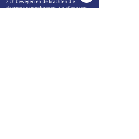
zich bewegen en de krachten die 
daarmee samenhangen. Na afloop van 
de minicursus kun jij uitleggen wat de 
overeenkomst is tussen jouw 
knikkerbaan en de supersnelle achtbaan 
in jouw favoriete pretpark.
Aanmelden voor LEGO Spike of 
Knikkerbaan bouwen 
CONTACTGEGEVENS
Pastorielaan 4,
9901 CE Appingedam
(Bezoek)
Postbus 173.
9930 AD. Delfzijl
(Post)
+31 6 48 42 68 76
info@kansrijkegroningers.nl
www.kansrijkegroningers.nl