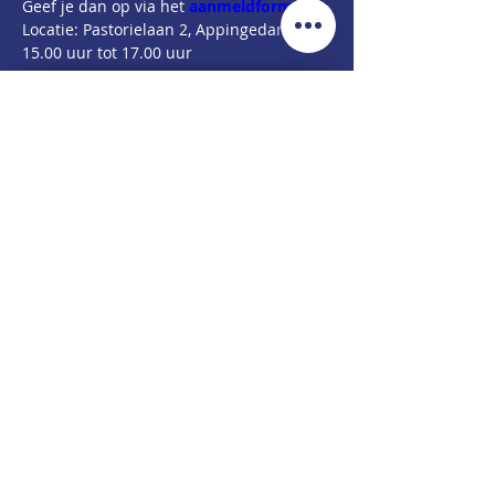
Geef je dan op via het 
aanmeldformulier
.
Locatie: Pastorielaan 2, AppingedamTijd: 
15.00 uur tot 17.00 uur
CONTACTGEGEVENS
Pastorielaan 4,
9901 CE Appingedam
(Bezoek)
Postbus 173.
9930 AD. Delfzijl
(Post)
+31 6 48 42 68 76
info@kansrijkegroningers.nl
www.kansrijkegroningers.nl
KG NIEUWSBRIEF