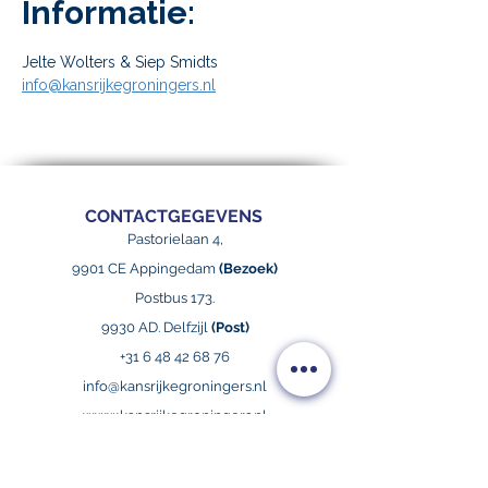
Informatie:
Jelte Wolters & Siep Smidts
info@kansrijkegroningers.nl
CONTACTGEGEVENS
Pastorielaan 4,
9901 CE Appingedam
(Bezoek)
Postbus 173.
9930 AD. Delfzijl
(Post)
+31 6 48 42 68 76
info@kansrijkegroningers.nl
www.kansrijkegroningers.nl
KG NIEUWSBRIEF