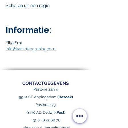
Scholen uit een regio
.
Informatie:
Eltjo Smit
info@kansrijkegroningers.nl
CONTACTGEGEVENS
Pastorielaan 4,
9901 CE Appingedam
(Bezoek)
Postbus 173.
9930 AD. Delfzijl
(Post)
+31 6 48 42 68 76
info@kansrijkegroningers.nl