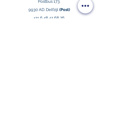
Postbus 173.
9930 AD. Delfzijl
(Post)
+31 6 48 42 68 76
info@kansrijkegroningers.nl
www.kansrijkegroningers.nl
KG NIEUWSBRIEF
Abonneren
Copyright 2019
Vereniging Kansrijke Groningers
Alle rechten voorbehouden