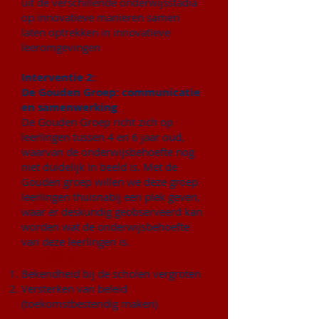
uit de verschillende onderwijsstadia
op innovatieve manieren samen
laten optrekken in innovatieve
leeromgevingen
Interventie 2:
De Gouden Groep: communicatie
en samenwerking
De Gouden Groep richt zich op
leerlingen tussen 4 en 6 jaar oud,
waarvan de onderwijsbehoefte nog
niet duidelijk in beeld is. Met de
Gouden groep willen we deze groep
leerlingen thuisnabij een plek geven,
waar er deskundig geobserveerd kan
worden wat de onderwijsbehoefte
van deze leerlingen is.
Doelen:
Bekendheid bij de scholen vergroten
Versterken van beleid
(toekomstbestendig maken)