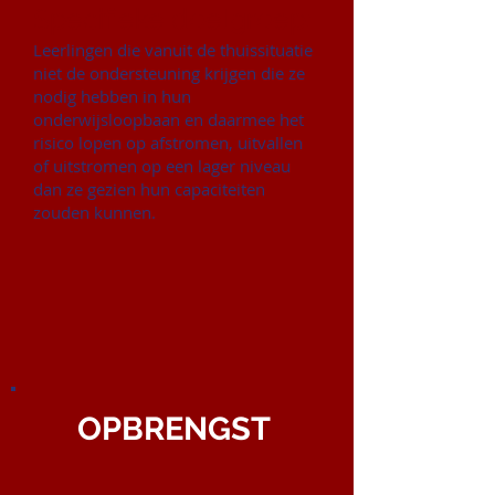
Specifieke doelgroep:
Leerlingen die vanuit de thuissituatie
niet de ondersteuning krijgen die ze
nodig hebben in hun
onderwijsloopbaan en daarmee het
risico lopen op afstromen, uitvallen
of uitstromen op een lager niveau
dan ze gezien hun capaciteiten
zouden kunnen.
OPBRENGST