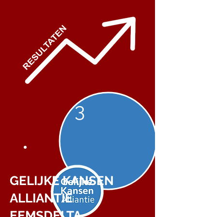
3
GELIJKE KANSEN
ALLIANTIE
EEMSDELTA