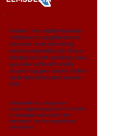
Intro:
Kinderen met dezelfde talenten
hebben recht op gelijke kansen.
Ieder kind moet zich volledig
kunnen ontwikkelen. Zijn of haar
achtergrond, het opleidingsniveau
van ouders of hun financiële
situatie mag geen invloed hebben
op de schoolprestaties van een
kind.
Doel:
‘Ontwikkel een doorgaande
coach-/begeleidingslijn PO-VO-MBO
en arrangeer een aanbod aan
activiteiten die kansengelijkheid
bevorderen’.