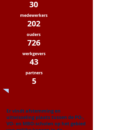
30
medewerkers
202
ouders
726
werkgevers
43
partners
5
Er vindt afstemming en
uitwisseling plaats tussen de PO-,
VO- en MBO-scholen op het gebied