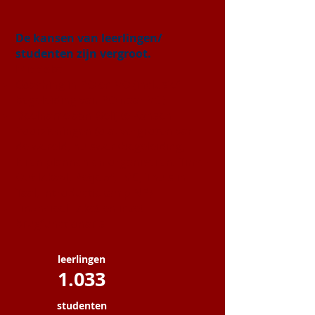
De kansen van leerlingen/
studenten zijn vergroot.
Middels:
Coaching in PO en VO (inclusief
begeleiding van PO naar VO)
Deelname aan Gelijke Kansen
Voorzieningen (o.a. vergroten van
de wereld, huiswerkbegeleiding,
leren plannen en organiseren, Time-
Out lokaal, Petje af, IMC, Thuis in
Taal, Introductiekamp NP)
Financieel Loket en inzet
brugfunctionaris
leerlingen
1.033
studenten