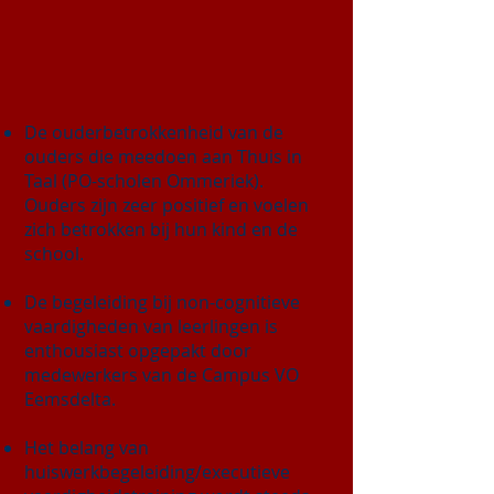
De ouderbetrokkenheid van de
ouders die meedoen aan Thuis in
Taal (PO-scholen Ommeriek).
Ouders zijn zeer positief en voelen
zich betrokken bij hun kind en de
school.
De begeleiding bij non-cognitieve
vaardigheden van leerlingen is
enthousiast opgepakt door
medewerkers van de Campus VO
Eemsdelta.
Het belang van
huiswerkbegeleiding/executieve