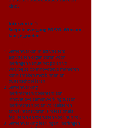
kind.
Interventie 1:
Soepele overgang PO/VO: Winsum
laat je groeien
Doelen:
Samenwerken in activiteiten:
activiteiten organiseren voor
leerlingen vanuit het po en vo
waarbij ze op innovatieve manieren
kennismaken met binnen en
buitenschool leren
Samenwerking
leerkrachten/docenten: een
innovatieve samenwerking tussen
leerkrachten po en vo realiseren
en/of intensiveren. Professionals
faciliteren en toerusten voor hun rol.
Samenwerking leerlingen: leerlingen