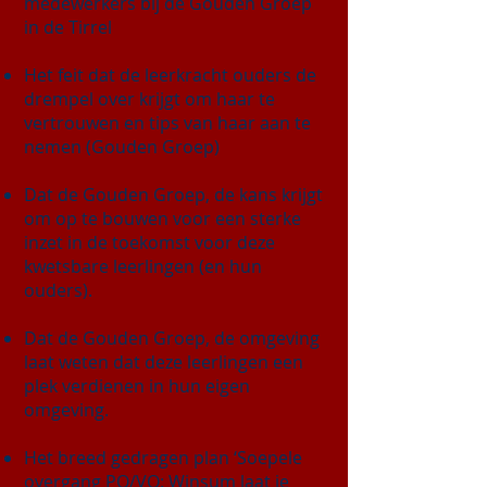
medewerkers bij de Gouden Groep
in de Tirrel
Het feit dat de leerkracht ouders de
drempel over krijgt om haar te
vertrouwen en tips van haar aan te
nemen (Gouden Groep)
Dat de Gouden Groep, de kans krijgt
om op te bouwen voor een sterke
inzet in de toekomst voor deze
kwetsbare leerlingen (en hun
ouders).
Dat de Gouden Groep, de omgeving
laat weten dat deze leerlingen een
plek verdienen in hun eigen
omgeving.
Het breed gedragen plan ‘Soepele
overgang PO/VO: Winsum laat je