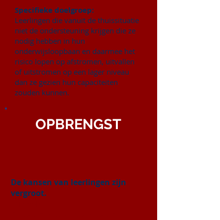
Specifieke doelgroep:
Leerlingen die vanuit de thuissituatie
niet de ondersteuning krijgen die ze
nodig hebben in hun
onderwijsloopbaan en daarmee het
risico lopen op afstromen, uitvallen
of uitstromen op een lager niveau
dan ze gezien hun capaciteiten
zouden kunnen.
OPBRENGST
De kansen van leerlingen zijn
vergroot.
Middels:
De Gouden Groep van Goud