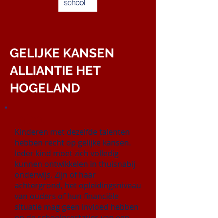
GELIJKE KANSEN
ALLIANTIE HET
HOGELAND
Intro:
Kinderen met dezelfde talenten
hebben recht op gelijke kansen.
Ieder kind moet zich volledig
kunnen ontwikkelen in thuisnabij
onderwijs. Zijn of haar
achtergrond, het opleidingsniveau
van ouders of hun financiële
situatie mag geen invloed hebben
op de schoolprestaties van een