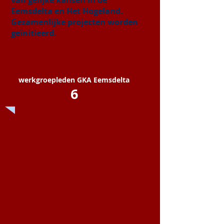
van gelijke kansen in de
Eemsdelta en Het Hogeland.
Gezamenlijke projecten worden
geïnitieerd.
Middels:
werkgroepmeetings GKA
werkgroepleden GKA Eemsdelta
6