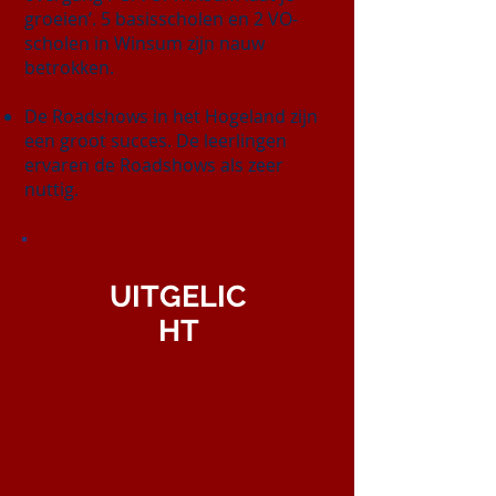
groeien’. 5 basisscholen en 2 VO-
scholen in Winsum zijn nauw
betrokken.
De Roadshows in het Hogeland zijn
een groot succes. De leerlingen
ervaren de Roadshows als zeer
nuttig.
UITGELIC
HT