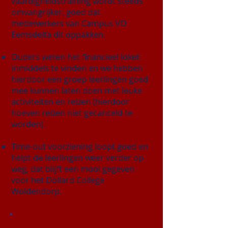
vaardigheidstraining wordt steeds
omvangrijker, goed dat
medewerkers van Campus VO
Eemsdelta dit oppakken.
Ouders weten het financieel loket
inmiddels te vinden en we hebben
hierdoor een groep leerlingen goed
mee kunnen laten doen met leuke
activiteiten en reizen (hierdoor
hoeven reizen niet gecanceld te
worden).
Time-out voorziening loopt goed en
helpt de leerlingen weer verder op
weg, dat blijft een mooi gegeven
voor het Dollard College
Woldendorp.