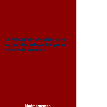
De vaardigheden van leerlingen
op gebied van stroomkringen en
energie zijn vergroot.
Middels:
de workshop energie uit groente en
fruit, tijdens de Kinderboekenweek
(in samenwerking met Biblionet en
JongGoud). De deelnemers maakten
een serieschakeling met stukken
groente en fruit als batterij. Hiermee
konden ze een led-lampje laten
branden.
kindmomenten