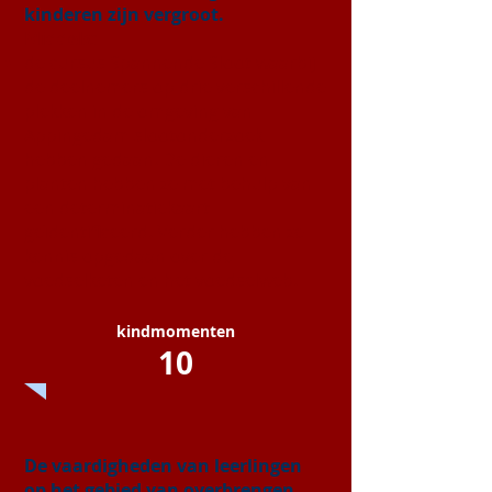
kinderen zijn vergroot.
Middels:
de cursus Spannende Sloot waarbij
de deelnemers op drie verschillende
plekken in de omgeving van
Appingedam slootonderzoek
hebben gedaan. De dieren en
planten hebben ze met behulp van
een determinatiekaart
geïdentificeerd. Verder hebben ze
kennis opgedaan over de
voedselketen en het voedselweb.
kindmomenten
10
De vaardigheden van leerlingen
op het gebied van overbrengen