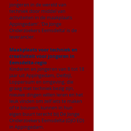
jongeren in de wereld van
techniek door middel van
activiteiten in de maakplaats
Appingedam'. ‘De Jonge
Onderzoekers Eemsdelta’ is de
leverancier.
Maakplaats voor techniek en
creativiteit voor jongeren in
Eemsdelta-regio
Kinderen en jongeren van 8 tot 18
jaar uit Appingedam, Delfzijl,
Loppersum en omgeving, die
graag met techniek bezig zijn,
nieuwe dingen willen leren en het
leuk vinden om zelf iets te maken
of te bouwen, kunnen in hun
eigen buurt terecht bij De Jonge
Onderzoekers Eemsdelta (DJO ED)
in Appingedam.