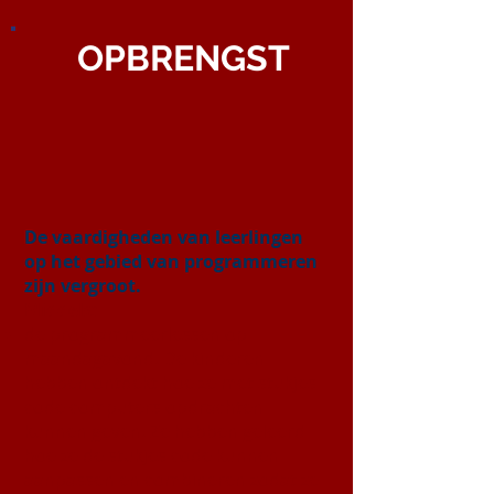
OPBRENGST
De vaardigheden van leerlingen
op het gebied van programmeren
zijn vergroot.
Middels:
de programmeerlessen op
maandagavond. De kinderen
hebben ontdekt hoe ze met stukjes
code computers opdrachten
kunnen geven. Ze hebben geleerd
hoe ze de stukjes code kunnen
aanpassen en combineren zodat ze