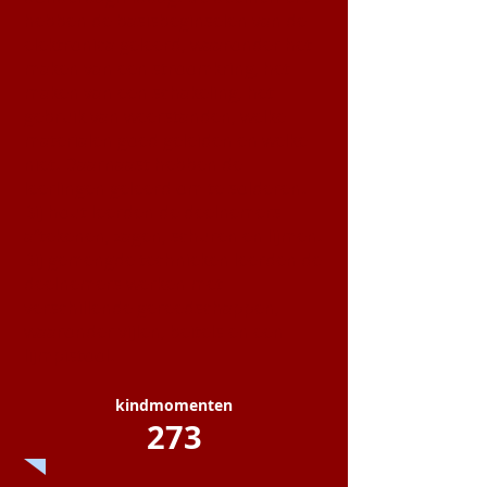
hebben de basisbeginselen van de
elektronica geleerd, waaronder het
maken van een stroomkring, het
maken van een schakeling, het
gebruik van weerstanden, welke
materialen goed geleiden en welke
niet. Daarnaast hebben de
leerlingen geleerd om te solderen.
Bij hout leerden de deelnemers
aftekenen, zagen, schuren en lijmen.
Bij gemengde technieken leerden de
deelnemers werken met
verschillende gereedschappen,
waaronder vijlen, beitels en een
lijmpistool.
kindmomenten
273