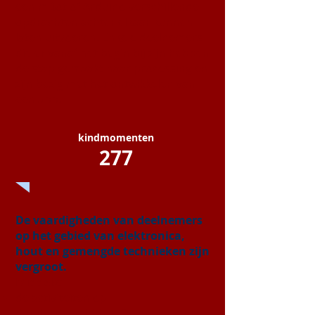
een mBot of Arduino verschillende
opdrachten achter elkaar kunnen
laten uitvoeren. Enkele deelnemers
die er vanaf het begin bij zijn hebben
de stap gemaakt naar processing en
zijn bezig met het ontwikkelen van
een app.
kindmomenten
277
De vaardigheden van deelnemers
op het gebied van elektronica,
hout en gemengde technieken zijn
vergroot.
Middels:
de activiteiten op
donderdagmiddag. De deelnemers