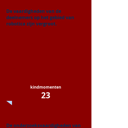
De vaardigheden van de
deelnemers op het gebied van
robotica zijn vergroot.
Middels:
de minicursus LEGO Spike. Met
speciale LEGO-sets ontwerpen en
bouwen de deelnemers een robot
die ze vervolgens programmeren
met Scratch! Daarna kunnen ze de
robot ‘missies’ laten uitvoeren op
een speelveld.
kindmomenten
23
De onderzoeksvaardigheden van