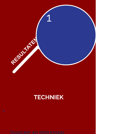
1
TECHNIEK
Doel:
'Inspireer en interesseer