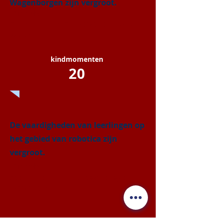
Wagenborgen zijn vergroot.
Middels:
deelname aan de activiteit Lab op
wielen.
kindmomenten
20
De vaardigheden van leerlingen op
het gebied van robotica zijn
vergroot.
Middels:
deelname aan First Lego League
activiteiten