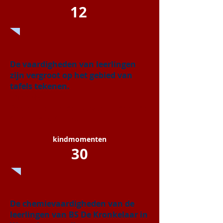
12
De vaardigheden van leerlingen
zijn vergroot op het gebied van
tafels tekenen.
Middels:
Deelname aan de activiteit tijdens de
Cultuurdag Campus
kindmomenten
30
De chemievaardigheden van de
leerlingen van BS De Kronkelaar in