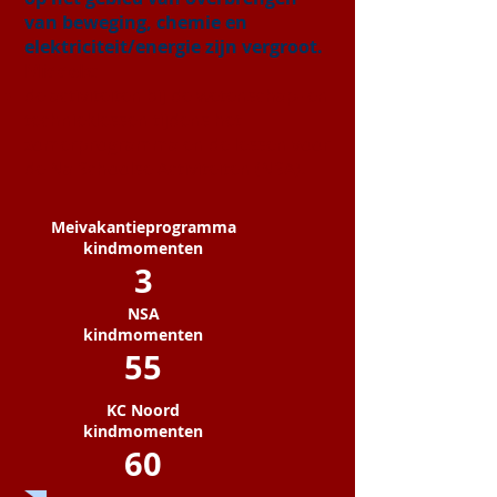
van beweging, chemie en
elektriciteit/energie zijn vergroot.
Middels:
de activiteiten bij de wetenschap- en
technieklessen tijdens het
zomerprogramma en de lessen voor
de Na Schoolse Activiteiten (NSA).
Meivakantieprogramma
kindmomenten
3
NSA
kindmomenten
55
KC Noord
kindmomenten
60