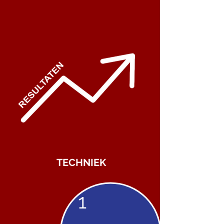
TECHNIEK
1