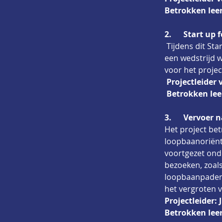
Betrokken lee
2.      Start up 
Tijdens dit St
een wedstrijd w
voor het proje
Projectleider
 Betrokken lee
3.
Vervoer n
Het project bet
loopbaanoriënta
voortgezet onde
bezoeken, zoals
loopbaanpaden 
het vergroten 
Projectleider: 
Betrokken leer