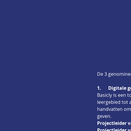
De 3 genominee
1.      Digitale
Basicly is een 
leergebied tot 
handvatten om d
geven
.
Projectleider 
Projectleider 