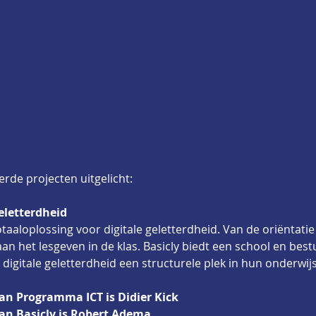
rde projecten uitgelicht:
 geletterdheid
totaaloplossing voor digitale geletterdheid. Van de oriëntati
aan het lesgeven in de klas. Basicly biedt een school en bestu
igitale geletterdheid een structurele plek in hun onderwijs
van Programma ICT is Didier Kick
van Basicly is Robert Adema