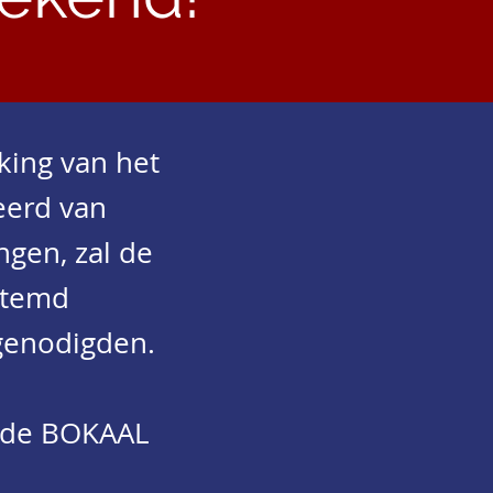
king van het
eerd van
gen, zal de
estemd
genodigden.
t de BOKAAL