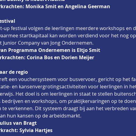
rkrachten: Monika Smit en Angelina Geerman
festival
art-up festival volgen de leerlingen meerdere workshops en 
aarmee startkapitaal kan worden verdiend voor het nog op t
ct Junior Company van Jong Ondernemen.
 van Programma Ondernemen is Eltjo Smit
rkrachten: Corina Bos en Dorien Meijer
aar de regio
reft een vouchersysteem voor busvervoer, gericht op het fac
tie- en kansenvergrotingsactiviteiten voor leerlingen in het
rwijs. Het doel is om leerlingen in staat te stellen buitensch
 bedrijven en workshops, om praktijkervaringen op te doen 
te verkennen. Dit systeem draagt bij aan het verbreden va
van hun kansen op de arbeidsmarkt.
Julius van Bragt
kracht: Sylvia Hartjes  