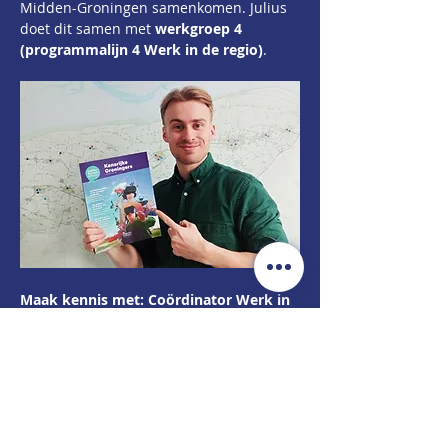
Midden-Groningen samenkomen. Julius 
doet dit samen met 
werkgroep 4 
(programmalijn 4 Werk in de regio)
.
Maak kennis met: 
Coördinator Werk in 
de regio: Julius van Bragt
"Aangenaam kennis te maken. Ik ben 
Julius van Bragt, geboren en opgegroeid 
in de stad Groningen. Via deze 
nieuwsbrief wil ik me graag voorstellen. 
Ik ga namelijk binnen Kansrijke 
groningers aan de slag als "Coördinator 