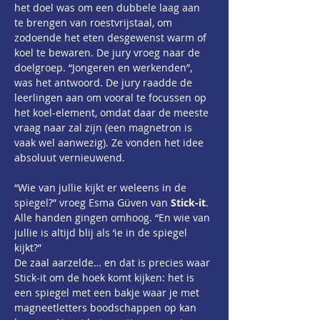
het doel was om een dubbele laag aan 
te brengen van roestvrijstaal, om 
zodoende het eten desgewenst warm of 
koel te bewaren. De jury vroeg naar de 
doelgroep. “Jongeren en werkenden”, 
was het antwoord. De jury raadde de 
leerlingen aan om vooral te focussen op 
het koel-element, omdat daar de meeste 
vraag naar zal zijn (een magnetron is 
vaak wel aanwezig). Ze vonden het idee 
absoluut vernieuwend.
“Wie van jullie kijkt er weleens in de 
spiegel?” vroeg Esma Güven van 
Stick-it
.
Alle handen gingen omhoog. “En wie van 
jullie is altijd blij als ‘ie in de spiegel 
kijkt?”
De zaal aarzelde… en dat is precies waar 
Stick-it om de hoek komt kijken: het is 
een spiegel met een bakje waar je met 
magneetletters boodschappen op kan 