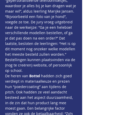
“gepersonaliseerde telefoonhoesjes, 
waardoor je alles bij je kan dragen wat je 
maar wil”, aldus leerling Marijke Jansen. 
“Bijvoorbeeld een foto van je hond”, 
voegde ze toe. De jury vroeg uitgebreid 
naar de werkwijze: “Ga je een heleboel 
verschillende modellen bestellen, of ga 
je dat pas doen na een order?” Dat 
laatste, besloten de leerlingen: “Het is op 
dit moment nog onzeker welke modellen 
het meeste besteld zullen worden.” 
Bestellingen kunnen plaatsvinden via de 
(nog te creëren) website, of persoonlijk 
op school.
De heren van 
Bottel
hadden zich goed 
verdiept in materiaalkeuze en prezen 
hun “poedercoating” aan tijdens de 
pitch. Ook hadden ze veel aandacht 
besteed aan het aspect duurzaamheid, 
in de zin dat hun product lang mee 
moest gaan. Een belangrijke factor 
vonden ze ook de betaalbaarheid: “Zo’n 