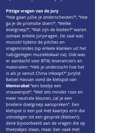
﻿Pittige vragen van de jury
﻿”Hoe gaan jullie je onderscheiden?”, “Hoe 
ga je de promotie doen?“, “Welke 
doelgroep?”, “Wat zijn de kosten?” waren 
zomaar enkele juryvragen. De zaal was 
muisstil tijdens de pitches en 
vragenrondes (op enkele klanken uit het 
nabijgelegen muzieklokaal na). Ook was 
er aandacht voor BTW, leveranciers en 
materialen: “Heb je onderzocht hoe het 
is als je vanuit China inkoopt?” Jurylid 
Batoel Hassan vond de kletspot van 
Memorabel
 “een beetje een 
vrouwenpot”: “Met iets minder roze en 
meer neutrale kleuren, zal je een
bredere doelgroep aanspreken”. Een 
kletspot is een pot met kaartjes erin die 
uitnodigen tot een gesprek (‘kletsen’); 
denk bijvoorbeeld aan de vragen die op 
theezakjes staan, maar dan vaak met 