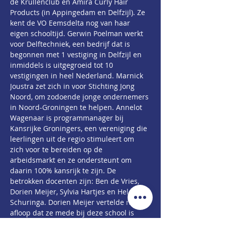
de Krullenclub en Amira Curly Hair 
Products (in Appingedam en Delfzijl). Ze 
kent de VO Eemsdelta nog van haar 
eigen schooltijd. Gerwin Poelman werkt 
voor Delftechniek, een bedrijf dat is 
begonnen met 1 vestiging in Delfzijl en 
inmiddels is uitgegroeid tot 10 
vestigingen in heel Nederland. Marnick 
Joustra zet zich in voor Stichting Jong 
Noord, om zodoende jonge ondernemers 
in Noord-Groningen te helpen. Annelot 
Wagenaar is programmanager bij 
Kansrijke Groningers, een vereniging die 
leerlingen uit de regio stimuleert om 
zich voor te bereiden op de 
arbeidsmarkt en ze ondersteunt om 
daarin 100% kansrijk te zijn. De 
betrokken docenten zijn: Ben de Vries, 
Dorien Meijer, Sylvia Hartjes en Heleen 
Schuringa. Dorien Meijer vertelde na 
afloop dat ze mede bij deze school is 
gaan werken vanwege de aandacht voor 