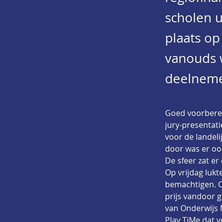
scholen u
plaats o
vanouds w
deelneme
Goed voorberei
jury-presentat
voor de landeli
door was er ook
De sfeer zat er
Op vrijdag lukt
bemachtigen. O
prijs vandoor 
van Onderwijs M
Play TiMe dat v