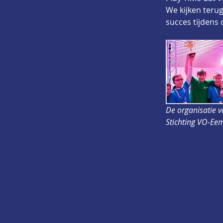
We kijken teru
succes tijdens d
De organisatie 
Stichting VO-Ee