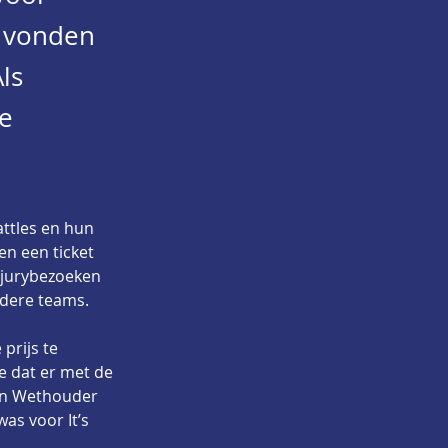
s vonden
ls
le
ttles en hun 
n een ticket 
e jurybezoeken 
ndere teams. 
prijs te 
 dat er met de 
van Wethouder 
as voor It’s 