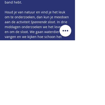
band hebt.
Houd je van natuur en vind je het leuk 
om te onderzoeken, dan kun je meedoen 
aan de activiteit 
Spannende sloot
. In drie 
middagen onderzoeken we het leven in 
en om de sloot. We gaan waterdiertjes 
vangen en we kijken hoe schoon het 
slootwater is.
Zin om mee te doen?
CONTACTGEGEVENS
Pastorielaan 4,
9901 CE Appingedam
(Bezoek)
Postbus 173.
9930 AD. Delfzijl
(Post)
+31 6 48 42 68 76
info@kansrijkegroningers.nl