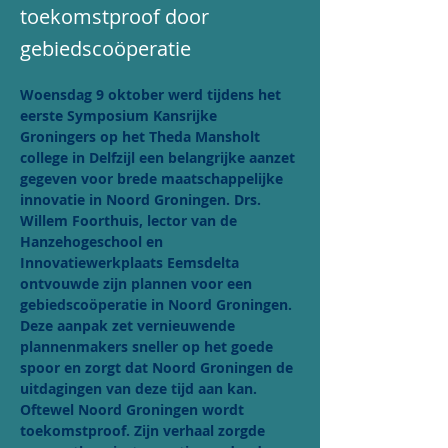
toekomstproof door
gebiedscoöperatie
Woensdag 9 oktober werd tijdens het 
eerste Symposium Kansrijke 
Groningers op het Theda Mansholt 
college in Delfzijl een belangrijke aanzet 
gegeven voor brede maatschappelijke 
innovatie in Noord Groningen. Drs. 
Willem Foorthuis, lector van de 
Hanzehogeschool en 
Innovatiewerkplaats Eemsdelta 
ontvouwde zijn plannen voor een 
gebiedscoöperatie in Noord Groningen. 
Deze aanpak zet vernieuwende 
plannenmakers sneller op het goede 
spoor en zorgt dat Noord Groningen de 
uitdagingen van deze tijd aan kan. 
Oftewel Noord Groningen wordt 
toekomstproof. Zijn verhaal zorgde 