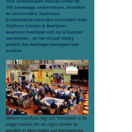
voor enthousiaste reacties onder de 
100 aanwezige ondernemers, docenten 
en bestuurders. Daarnaast 
presenteerde Kansrijke Groningers haar 
Platform Scholen & Bedrijven - 
waarvoor bedrijven zich nu al kunnen 
aanmelden - en het virtual reality 
project dat leerlingen beroepen laat 
ervaren.
Willem Foorthuis legt uit: “Innovatie is de 
enige manier om als regio sterker te 
worden in deze tijden van permanente 