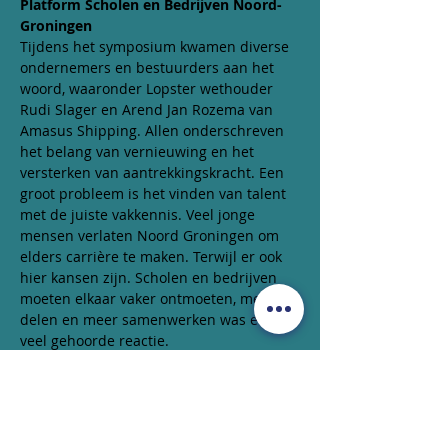
Platform Scholen en Bedrijven Noord-
Groningen
Tijdens het symposium kwamen diverse 
ondernemers en bestuurders aan het 
woord, waaronder Lopster wethouder 
Rudi Slager en Arend Jan Rozema van 
Amasus Shipping. Allen onderschreven 
het belang van vernieuwing en het 
versterken van aantrekkingskracht. Een 
groot probleem is het vinden van talent 
met de juiste vakkennis. Veel jonge 
mensen verlaten Noord Groningen om 
elders carrière te maken. Terwijl er ook 
hier kansen zijn. Scholen en bedrijven 
moeten elkaar vaker ontmoeten, meer 
delen en meer samenwerken was een 
veel gehoorde reactie.