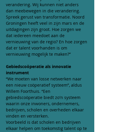
verandering. Wij kunnen niet anders 
dan meebewegen in die verandering. 
Spreek gerust van transformatie. Noord 
Groningen heeft veel in zijn mars en de 
uitdagingen zijn groot. Hoe zorgen we 
dat iedereen meedoet aan de 
vernieuwing van de regio? En hoe zorgen 
dat er talent voorhanden is om 
vernieuwing mogelijk te maken?”
Gebiedscoöperatie als innovatie 
instrument
“We moeten van losse netwerken naar 
een nieuw coöperatief systeem”, aldus 
Willem Foorthuis. “Een 
gebiedscoöperatie biedt zo'n systeem 
waarin onze inwoners, ondernemers, 
bedrijven, scholen en overheden elkaar 
vinden en versterken.
Voorbeeld is dat scholen en bedrijven 
elkaar helpen om toekomstig talent op te 