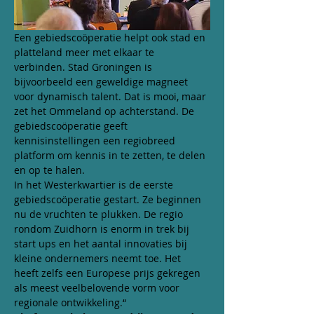
Een gebiedscoöperatie helpt ook stad en 
platteland meer met elkaar te 
verbinden. Stad Groningen is 
bijvoorbeeld een geweldige magneet 
voor dynamisch talent. Dat is mooi, maar 
zet het Ommeland op achterstand. De 
gebiedscoöperatie geeft 
kennisinstellingen een regiobreed 
platform om kennis in te zetten, te delen 
en op te halen.
In het Westerkwartier is de eerste 
gebiedscoöperatie gestart. Ze beginnen 
nu de vruchten te plukken. De regio 
rondom Zuidhorn is enorm in trek bij 
start ups en het aantal innovaties bij 
kleine ondernemers neemt toe. Het 
heeft zelfs een Europese prijs gekregen 
als meest veelbelovende vorm voor 
regionale ontwikkeling.“