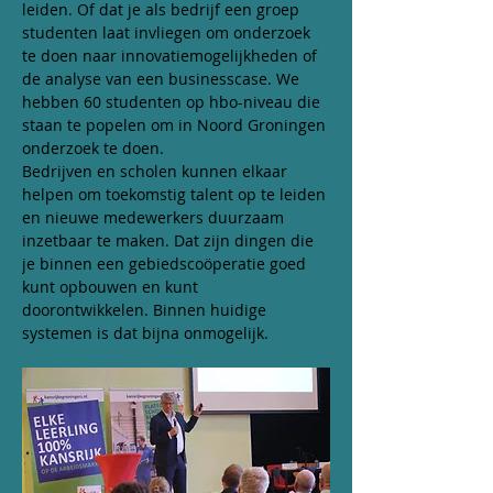
leiden. Of dat je als bedrijf een groep 
studenten laat invliegen om onderzoek 
te doen naar innovatiemogelijkheden of 
de analyse van een businesscase. We 
hebben 60 studenten op hbo-niveau die 
staan te popelen om in Noord Groningen 
onderzoek te doen.
Bedrijven en scholen kunnen elkaar 
helpen om toekomstig talent op te leiden 
en nieuwe medewerkers duurzaam 
inzetbaar te maken. Dat zijn dingen die 
je binnen een gebiedscoöperatie goed 
kunt opbouwen en kunt 
doorontwikkelen. Binnen huidige 
systemen is dat bijna onmogelijk.