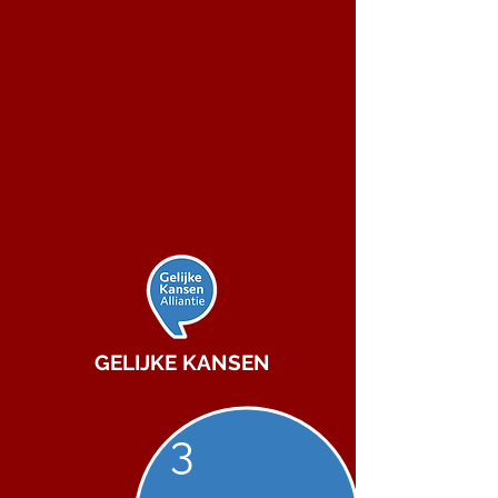
GELIJKE KANSEN
3