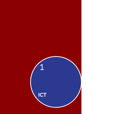
1
ICT